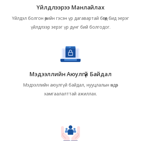
Үйлдлээрээ Манлайлах
Үйлдэл болгон өөрийн гэсэн үр дагавартай бөгөөд бид эерэг
үйлдлээр эерэг үр дүнг бий болгодог.
Мэдээллийн Аюулгүй Байдал
Мэдээллийн аюулгүй байдал, нууцлалын өндөр
хамгаалалттай ажиллах.