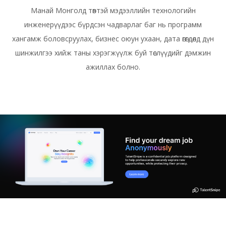
Манай Монголд төвтэй мэдээллийн технологийн
инженерүүдээс бүрдсэн чадварлаг баг нь программ
хангамж боловсруулах, бизнес оюун ухаан, дата өгөгдөлд дүн
шинжилгээ хийж таны хэрэгжүүлж буй төслүүдийг дэмжин
ажиллах болно.