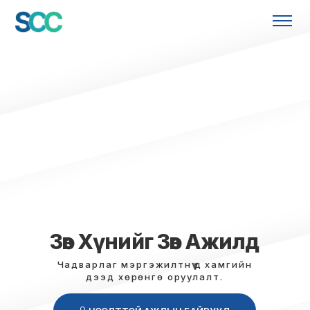
Зөв Хүнийг Зөв Ажилд
Чадварлаг мэргэжилтнүүд хамгийн
дээд хөрөнгө оруулалт.