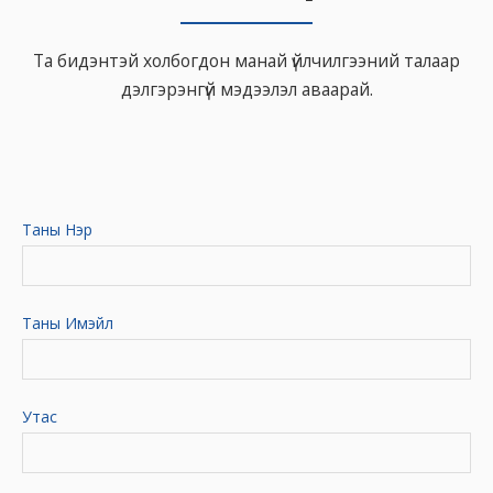
Та бидэнтэй холбогдон манай үйлчилгээний талаар
дэлгэрэнгүй мэдээлэл аваарай.
Таны Нэр
Таны Имэйл
Утас