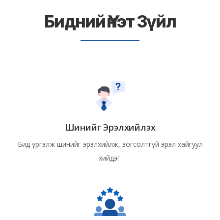
Бидний Үнэт Зүйл
Шинийг Эрэлхийлэх
Бид үргэлж шинийг эрэлхийлж, зогсолтгүй эрэл хайгуул
хийдэг.