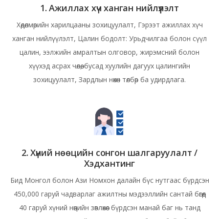
1. Ажиллах хүч ханган нийлүүлэлт
Хөдөлмөрийн харилцааны зохицуулалт, Гэрээт ажиллах хүч
ханган нийлүүлэлт, Цалин бодолт: Урьдчилгаа болон сүүл
цалин, ээлжийн амралтын олговор, жирэмсний болон
хүүхэд асрах чөлөө, бусад хуулийн дагуух цалингийн
зохицуулалт, Зардлын нөхөн төлбөр ба удирдлага.
2. Хүний нөөцийн сонгон шалгаруулалт /
Хэдхантинг
Бид Монгол болон Ази Номхон далайн бүс нутгаас бүрдсэн
450,000 гаруй чадварлаг ажилтны мэдээллийн сантай бөгөөд
40 гаруй хүний нөөцийн зөвлөхөөс бүрдсэн манай баг нь танд