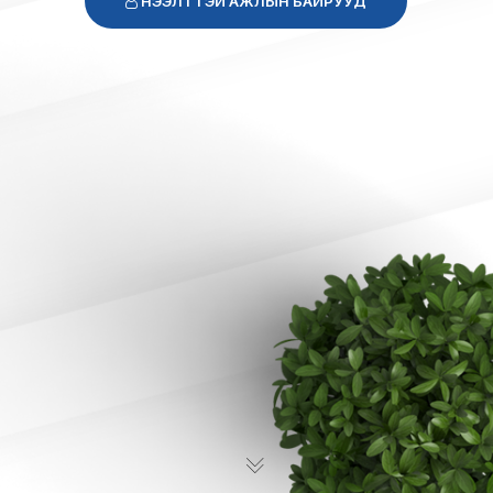
НЭЭЛТТЭЙ АЖЛЫН БАЙРУУД