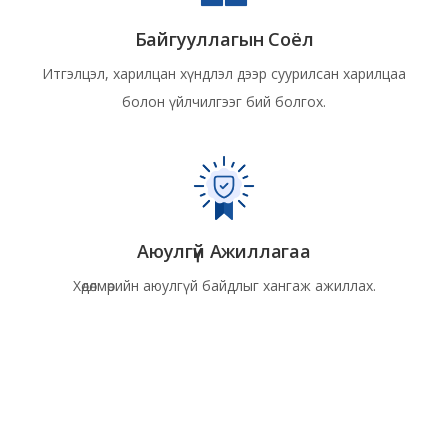
Байгууллагын Соёл
Итгэлцэл, харилцан хүндлэл дээр суурилсан харилцаа
болон үйлчилгээг бий болгох.
Аюулгүй Ажиллагаа
Хөдөлмөрийн аюулгүй байдлыг хангаж ажиллах.