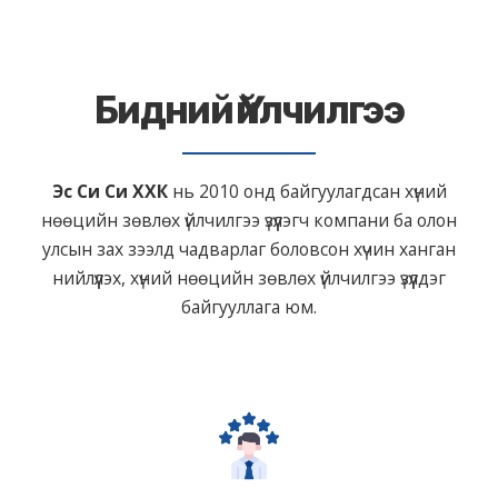
Бидний Үйлчилгээ
Эс Си Си ХХК
нь 2010 онд байгуулагдсан хүний
нөөцийн зөвлөх үйлчилгээ үзүүлэгч компани ба олон
улсын зах зээлд чадварлаг боловсон хүчин ханган
нийлүүлэх, хүний нөөцийн зөвлөх үйлчилгээ үзүүлдэг
байгууллага юм.