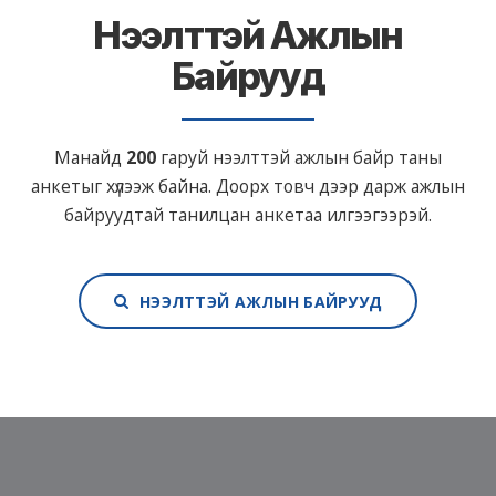
Нээлттэй Ажлын
Байрууд
Манайд
200
гаруй нээлттэй ажлын байр таны
анкетыг хүлээж байна. Доорх товч дээр дарж ажлын
байруудтай танилцан анкетаа илгээгээрэй.
НЭЭЛТТЭЙ АЖЛЫН БАЙРУУД