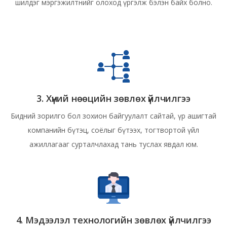
шилдэг мэргэжилтнийг олоход үргэлж бэлэн байх болно.
3. Хүний нөөцийн зөвлөх үйлчилгээ
Бидний зорилго бол зохион байгуулалт сайтай, үр ашигтай
компанийн бүтэц, соёлыг бүтээх, тогтвортой үйл
ажиллагааг сурталчлахад тань туслах явдал юм.
4. Мэдээлэл технологийн зөвлөх үйлчилгээ